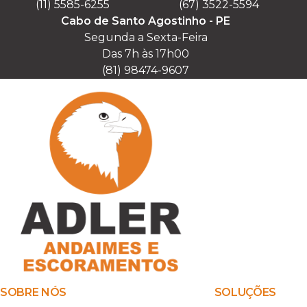
(11) 5585-6255
(67) 3522-5594
Cabo de Santo Agostinho - PE
Segunda a Sexta-Feira

Das 7h às 17h00

(81) 98474-9607
SOBRE NÓS
SOLUÇÕES