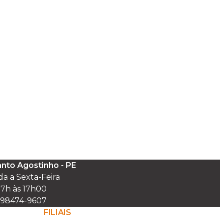
nto Agostinho - PE
 a Sexta-Feira

7h às 17h00

) 98474-9607
FILIAIS